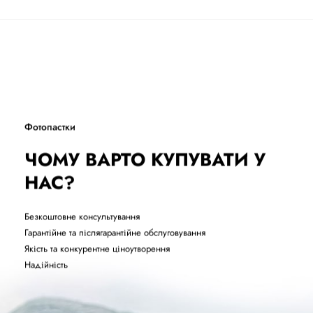
Фотопастки
ЧОМУ ВАРТО КУПУВАТИ У
НАС?
Безкоштовне консультування
Гарантійне та післягарантійне обслуговування
Якість та конкурентне ціноутворення
Надійність