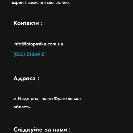
тварин і захистити своє майно.
Контакти :
Info@fotopastka.com.ua
(050) 513-69-51
Адреса :
м.Надвірна, Івано-Франківська
область
Слідкуйте за нами :