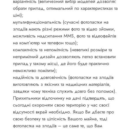
варіантність (величезний вибір моделей дозволяє
обрати прилад, оптимальний по характеристиках та
ціні);
мультифункціональність (сучасні фотопастки на
злодіїв мають різні режими фото та відео зйомки,
можливість надсилання MMS, фото та відеофайлів
на комп’ютер чи телефон тощо);
компактність та непомітність (невеликі розміри та
непримітний дизайн дозволяють легко встановити
прилад у такому місці, де його буде практично
неможливо помітити);
надійність та довговічність (фотопастки на злодіїв
виготовляють з якісних та надміцних матеріалів,
завдяки чому техніка служить довго без поломок).
Прихильники відпочинку на дачі підтвердять, що
сьогодні охороняти свою територію у час своєї
відсутності вкрай необхідно. Якщо Ви дбаєте про
свою безпеку та цілісність Вашого майна, тоді
фотопастка на злодіїв – це саме те, що Вам