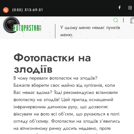
(050) 513-69-51
У цьому меню немає пунктів
меню.
Фотопастка
якісні фотопастки для спостереженя
Фотопастки на
злодіїв
В чому переваги фотопасток на злодіїв?
Бажаєте вберегти своє майно від хуліганів, коли
Вас немає вдома? Тоді рекомендуємо встановити
фотопастку на злодіїв! Цей прилад оснащений
інфрачервоним датчиком руху, що дозволяє
фіксувати на фото всі об’єкти, що рухаються в полі
огляду об’єктиву. Фотопастки на злодіїв з’явились
на вітчизняному ринку досить недавно, проте