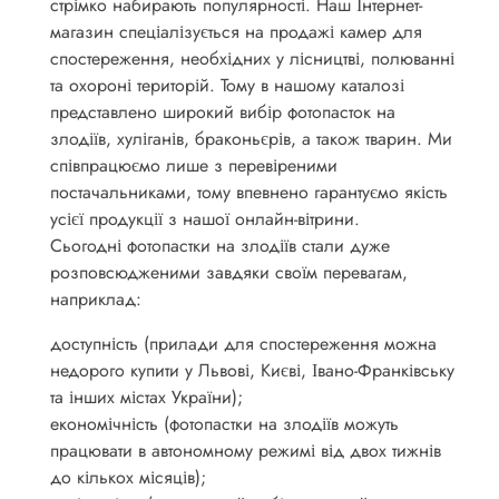
стрімко набирають популярності. Наш Інтернет-
магазин спеціалізується на продажі камер для
спостереження, необхідних у лісництві, полюванні
та охороні територій. Тому в нашому каталозі
представлено широкий вибір фотопасток на
злодіїв, хуліганів, браконьєрів, а також тварин. Ми
співпрацюємо лише з перевіреними
постачальниками, тому впевнено гарантуємо якість
усієї продукції з нашої онлайн-вітрини.
Сьогодні фотопастки на злодіїв стали дуже
розповсюдженими завдяки своїм перевагам,
наприклад:
доступність (прилади для спостереження можна
недорого купити у Львові, Києві, Івано-Франківську
та інших містах України);
економічність (фотопастки на злодіїв можуть
працювати в автономному режимі від двох тижнів
до кількох місяців);