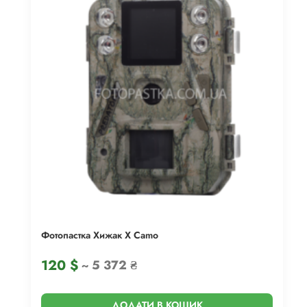
Фотопастка Хижак X Camo
120
$
~ 5 372 ₴
ДОДАТИ В КОШИК