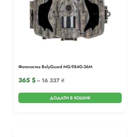
Фотопастка BolyGuard MG-984G-36M
365
$
~ 16 337 ₴
ДОДАТИ В КОШИК