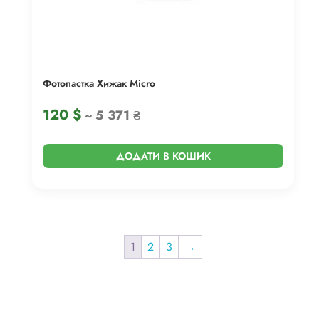
Фотопастка Хижак Micro
120
$
~ 5 371 ₴
ДОДАТИ В КОШИК
1
2
3
→