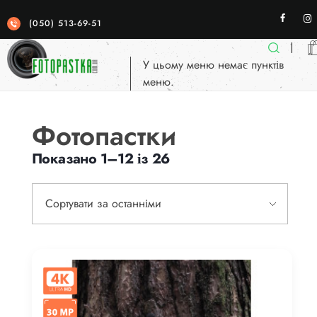
(050) 513-69-51
У цьому меню немає пунктів
меню.
Фотопастка
якісні фотопастки для спостереженя
Фотопастки
Показано 1–12 із 26