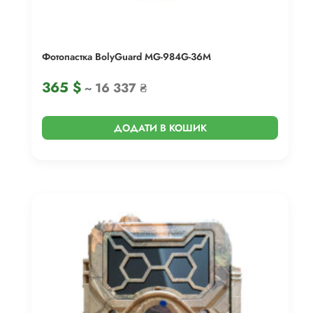
Фотопастка BolyGuard MG-984G-36M
365
$
~ 16 337 ₴
ДОДАТИ В КОШИК