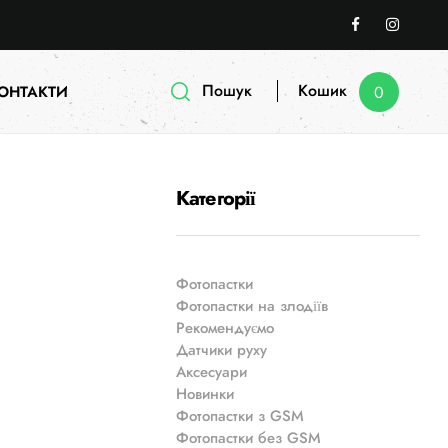
Пошук
Кошик
ОНТАКТИ
0
Категорії
Фотопастки
Фотопастки на злодіїв
Рекомендуємо
Датчики руху
Аксесуари
Новинки
Фотопастки з GSM
Фотопастки без GSM