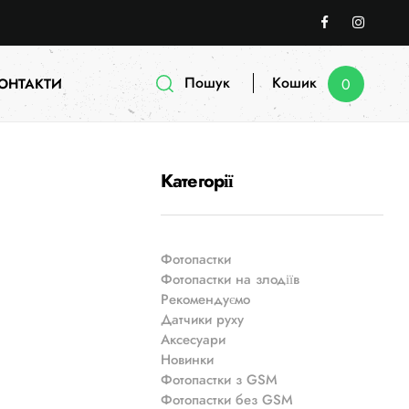
Пошук
Кошик
ОНТАКТИ
0
Категорії
Фотопастки
Фотопастки на злодіїв
Рекомендуємо
Датчики руху
Аксесуари
Новинки
Фотопастки з GSM
Фотопастки без GSM