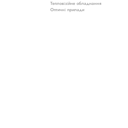
Тепловізійне обладнання
Оптичні прилади