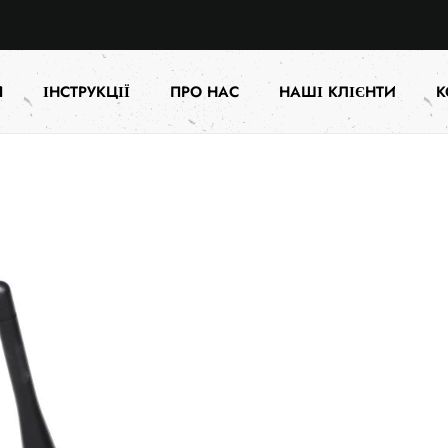
Я
ІНСТРУКЦІЇ
ПРО НАС
НАШІ КЛІЄНТИ
К