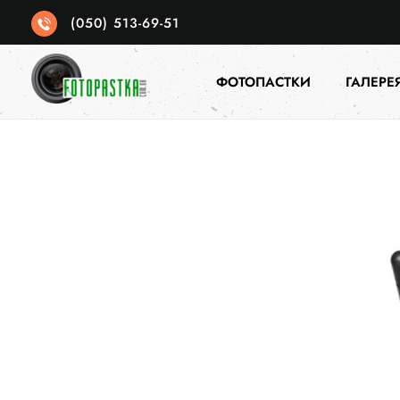
(050) 513-69-51
ФОТОПАСТКИ
ГАЛЕРЕ
Фотопастка
якісні фотопастки для спостереженя