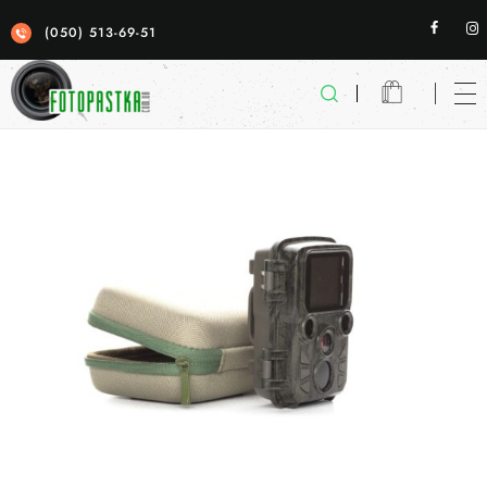
(050) 513-69-51
Фотопастка
якісні фотопастки для спостереженя