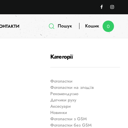
Пошук
Кошик
ОНТАКТИ
0
Категорії
Фотопастки
Фотопастки на злодіїв
Рекомендуємо
Датчики руху
Аксесуари
Новинки
Фотопастки з GSM
Фотопастки без GSM