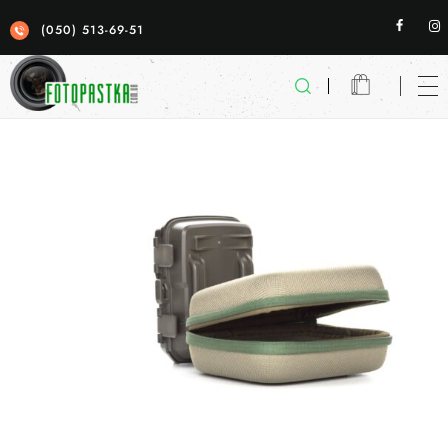
(050) 513-69-51
Фотопастка
якісні фотопастки для спостереженя