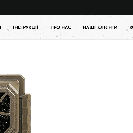
Я
ІНСТРУКЦІЇ
ПРО НАС
НАШІ КЛІЄНТИ
К