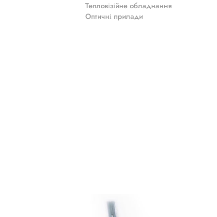
Тепловізійне обладнання
Оптичні прилади